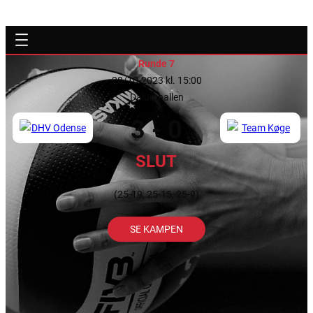
Runde 7
28/10-2023 kl. 15:00
Dalumhallen
3 - 0
SLUT
(25-19, 25-15, 25-9)
SE KAMPEN