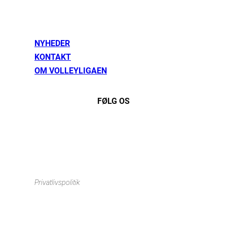
NYHEDER
KONTAKT
OM VOLLEYLIGAEN
FØLG OS
Instagram
https://www.facebook.com/danishbeachvolleytour
LinkedIn
Privatlivspolitik