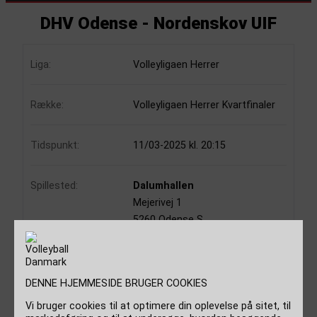
DHV Odense - Nordenskov UIF
Liga:
Volleyligaen Herrer
Række:
Volleyligaen Herrer Kvartfinaler
Tidspunkt:
11/03-2025 kl. 20:15
Spillested:
Dalumhallen
Mejerivej 1
5260 Odense S
Danmark
Dommere:
Flemming Kjerulff Munk
DENNE HJEMMESIDE BRUGER COOKIES
Andreas Bak-Georgsen
Vi bruger cookies til at optimere din oplevelse på sitet, til