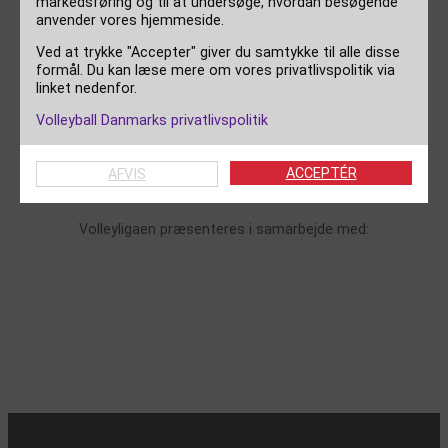
markedsføring og til at undersøge, hvordan besøgende
anvender vores hjemmeside.
Kampnummer:
144134
Ved at trykke "Accepter" giver du samtykke til alle disse
formål. Du kan læse mere om vores privatlivspolitik via
Roster:
Download roster PDF
linket nedenfor.
Volleyball Danmarks privatlivspolitik
Kampskema:
Download kampskema PDF
ACCEPTÉR
AFVIS
Volleyligaen præsenteres i samarbejde med: