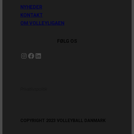
NYHEDER
KONTAKT
OM VOLLEYLIGAEN
FØLG OS
Instagram
https://www.facebook.com/danishbeachvolleytour
LinkedIn
Privatlivspolitik
COPYRIGHT 2023 VOLLEYBALL DANMARK