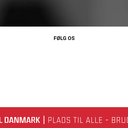
FØLG OS
nkedIn