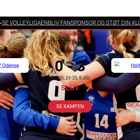
SE VOLLEYLIGAEN
BLIV FANSPONSOR OG STØT DIN KL
Runde 10
02/12-2023 kl. 12:30
Dalumhallen
0 - 3
(16-25, 23-25, 5-25)
SLUT
SE KAMPEN