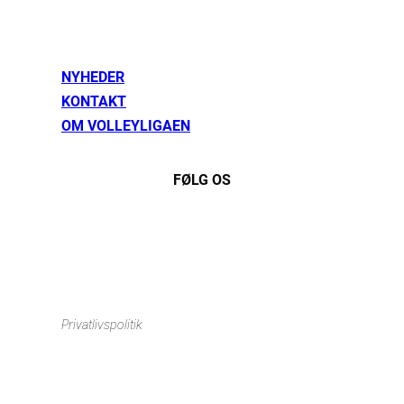
NYHEDER
KONTAKT
OM VOLLEYLIGAEN
FØLG OS
Instagram
https://www.facebook.com/danishbeachvolleytour
LinkedIn
Privatlivspolitik