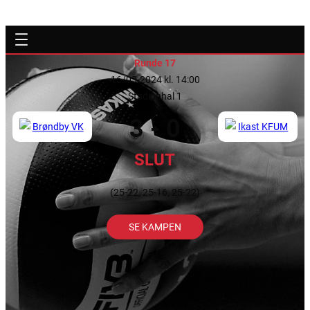
Runde 17
16/03-2024 kl. 14:00
Stadionhal 1
3 - 0
SLUT
(25-22, 25-16, 25-22)
SE KAMPEN