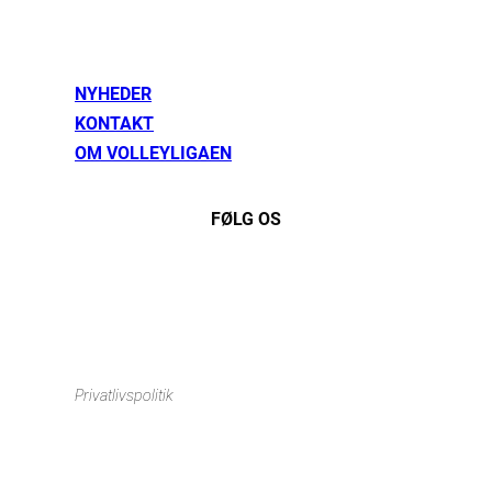
NYHEDER
KONTAKT
OM VOLLEYLIGAEN
FØLG OS
Instagram
https://www.facebook.com/danishbeachvolleytour
LinkedIn
Privatlivspolitik