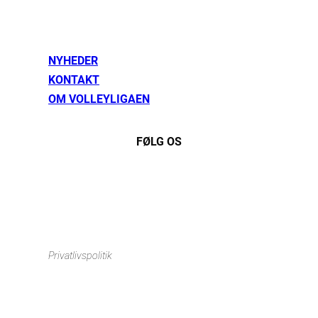
NYHEDER
KONTAKT
OM VOLLEYLIGAEN
FØLG OS
Instagram
https://www.facebook.com/danishbeachvolleytour
LinkedIn
Privatlivspolitik