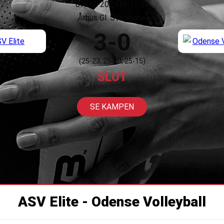
07/12-2024 kl. 15:00
Århus Gl. Stadionhal
3-0
(25-23, 25-20, 25-15)
SLUT
SE KAMPEN
ASV Elite - Odense Volleyball