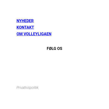
NYHEDER
KONTAKT
OM VOLLEYLIGAEN
FØLG OS
Instagram
https://www.facebook.com/danishbeachvolleytour
LinkedIn
Privatlivspolitik