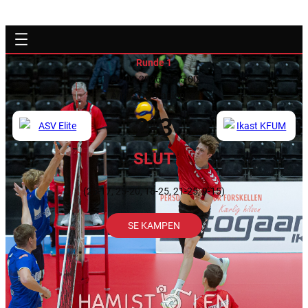
Runde 1
28/02-2026 kl. 15:00
Århus Gl. Stadionhal
2-3
SLUT
(25-17, 25-20, 16-25, 21-25, 9-15)
SE KAMPEN