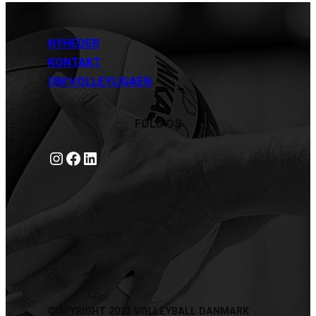
NYHEDER
KONTAKT
OM VOLLEYLIGAEN
FØLG OS
Instagram
https://www.facebook.com/danishbeachvolleytour
LinkedIn
Privatlivspolitik
COPYRIGHT 2023 VOLLEYBALL DANMARK