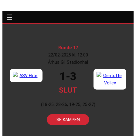
Runde 17
22/02-2025 kl. 12:00
Århus Gl. Stadionhal
1-3
SLUT
(18-25, 28-26, 19-25, 25-27)
SE KAMPEN