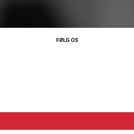
FØLG OS
nkedIn