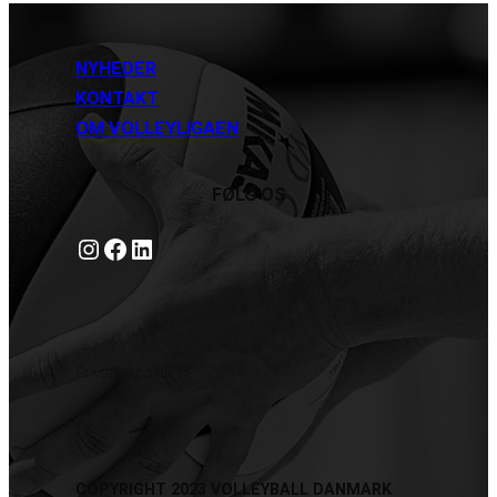
NYHEDER
KONTAKT
OM VOLLEYLIGAEN
FØLG OS
Instagram
https://www.facebook.com/danishbeachvolleytour
LinkedIn
Privatlivspolitik
COPYRIGHT 2023 VOLLEYBALL DANMARK