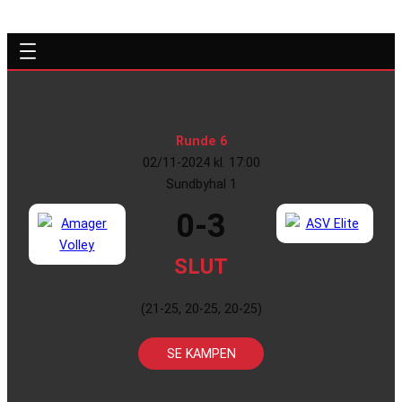
Runde 6
02/11-2024 kl. 17:00
Sundbyhal 1
0-3
SLUT
(21-25, 20-25, 20-25)
SE KAMPEN