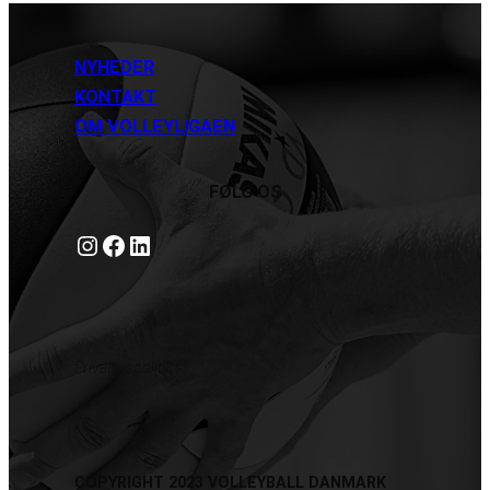
NYHEDER
KONTAKT
OM VOLLEYLIGAEN
FØLG OS
Instagram
https://www.facebook.com/danishbeachvolleytour
LinkedIn
Privatlivspolitik
COPYRIGHT 2023 VOLLEYBALL DANMARK