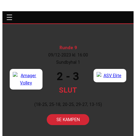
Runde 9
09/12-2023 kl. 16:00
Sundbyhal 1
2 - 3
SLUT
(18-25, 25-18, 20-25, 29-27, 13-15)
SE KAMPEN