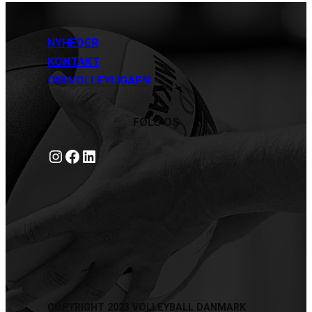
NYHEDER
KONTAKT
OM VOLLEYLIGAEN
FØLG OS
Instagram
https://www.facebook.com/danishbeachvolleytour
LinkedIn
Privatlivspolitik
COPYRIGHT 2023 VOLLEYBALL DANMARK