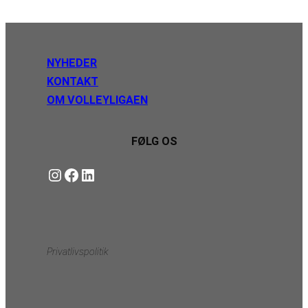
NYHEDER
KONTAKT
OM VOLLEYLIGAEN
FØLG OS
Instagram
https://www.facebook.com/danishbeachvolleytour
LinkedIn
Privatlivspolitik