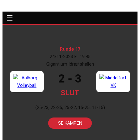
Runde 17
24/11-2023 kl. 19:45
Gigantium Idrætshallen
2 - 3
SLUT
(25-23, 22-25, 25-22, 15-25, 11-15)
SE KAMPEN