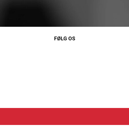
FØLG OS
nkedIn