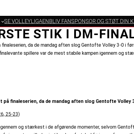
SE VOLLEYLIGAEN
BLIV FANSPONSOR OG STØT DIN 
RSTE STIK I DM-FINA
finaleserien, da de mandag aften slog Gentofte Volley 3-0 i førs
s finalevante spillere var de mest stabile kampen igennem og s
 på finaleserien, da de mandag aften slog Gentofte Volley 3
26, 25-23)
n igennem og stærkest i de afgørende momenter, selvom Gentofte