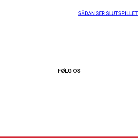
SÅDAN SER SLUTSPILLET 
FØLG OS
Instagram
https://www.facebook.com/danishbeachvolleytour
LinkedIn