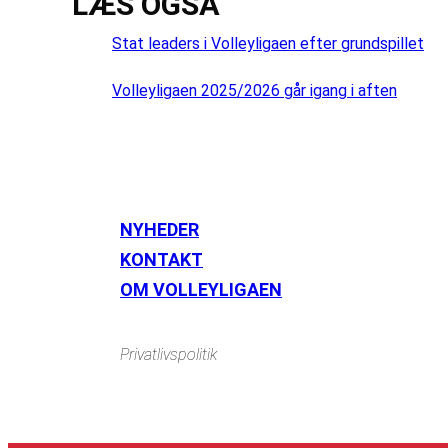
LÆS OGSÅ
Stat leaders i Volleyligaen efter grundspillet
Volleyligaen 2025/2026 går igang i aften
NYHEDER
KONTAKT
OM VOLLEYLIGAEN
Privatlivspolitik