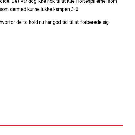
olde. Det var dog ikke nok til at kue Holtespillerne, som
r, som dermed kunne lukke kampen 3-0.
orfor de to hold nu har god tid til at forberede sig.