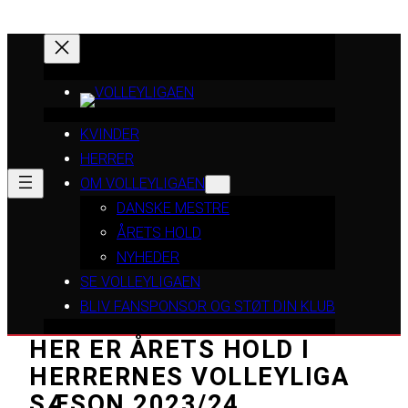
KVINDER
HERRER
OM VOLLEYLIGAEN
DANSKE MESTRE
ÅRETS HOLD
NYHEDER
SE VOLLEYLIGAEN
BLIV FANSPONSOR OG STØT DIN KLUB
HER ER ÅRETS HOLD I
HERRERNES VOLLEYLIGA
SÆSON 2023/24