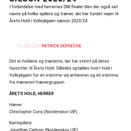
I forbindelse med herrernes DM-finaler blev der også sat
navne på hvilke spillere og træner, der har fundet vejen til
Årets Hold i Volleyligaen sæson 2023/24.
10. JULI 2024
:
PATRICK DÛFRECHE
Det er holdene og trænerne, der har stemt på deres
favoritter til Årets Hold. Således optælles hvert hold i
Volleyligaen for en stemme via anføreren og en stemme
fra træneren/trænergruppen.
ÅRETS HOLD, HERRER
Hæver:
Christopher Cons (Nordenskov UIF)
Kantspillere:
Jonathan Carlson (Nordenskov UIF)