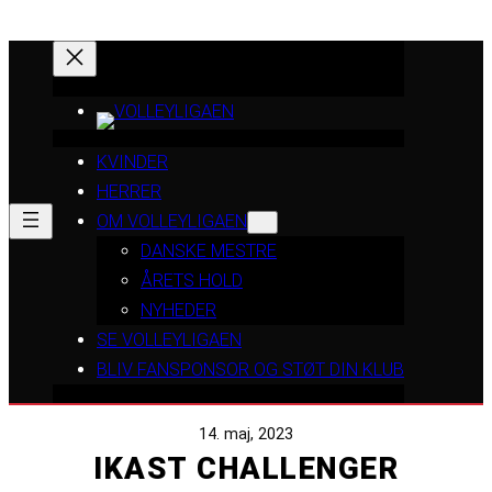
KVINDER
HERRER
OM VOLLEYLIGAEN
DANSKE MESTRE
ÅRETS HOLD
NYHEDER
SE VOLLEYLIGAEN
BLIV FANSPONSOR OG STØT DIN KLUB
14. maj, 2023
IKAST CHALLENGER