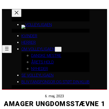
KVINDER
HERRER
OM VOLLEYLIGAEN
DANSKE MESTRE
ÅRETS HOLD
NYHEDER
SE VOLLEYLIGAEN
BLIV FANSPONSOR OG STØT DIN KLUB
6. maj, 2023
AMAGER UNGDOMSSTÆVNE 1