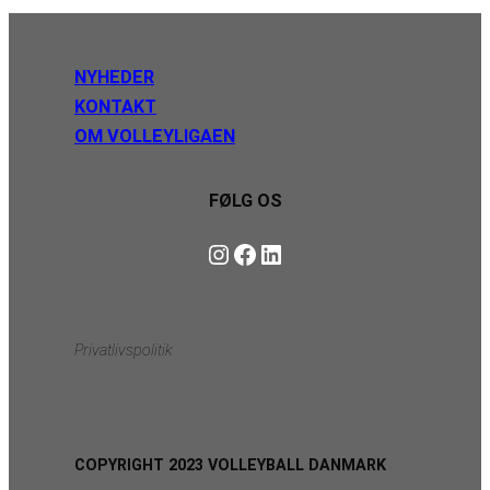
NYHEDER
KONTAKT
OM VOLLEYLIGAEN
FØLG OS
Instagram
https://www.facebook.com/danishbeachvolleytour
LinkedIn
Privatlivspolitik
COPYRIGHT 2023 VOLLEYBALL DANMARK