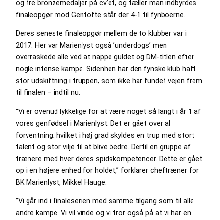
og tre bronzemedaljer på cv’et, og tæller man indbyrdes
finaleopgør mod Gentofte står der 4-1 til fynboerne.
Deres seneste finaleopgør mellem de to klubber var i
2017. Her var Marienlyst også ’underdogs’ men
overraskede alle ved at nappe guldet og DM-titlen efter
nogle intense kampe. Sidenhen har den fynske klub haft
stor udskiftning i truppen, som ikke har fundet vejen frem
til finalen – indtil nu.
”Vi er ovenud lykkelige for at være noget så langt i år 1 af
vores genfødsel i Marienlyst. Det er gået over al
forventning, hvilket i høj grad skyldes en trup med stort
talent og stor vilje til at blive bedre. Dertil en gruppe af
trænere med hver deres spidskompetencer. Dette er gået
op i en højere enhed for holdet,” forklarer cheftræner for
BK Marienlyst, Mikkel Hauge.
”Vi går ind i finaleserien med samme tilgang som til alle
andre kampe. Vi vil vinde og vi tror også på at vi har en