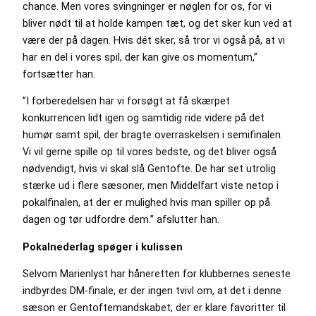
chance. Men vores svingninger er nøglen for os, for vi
bliver nødt til at holde kampen tæt, og det sker kun ved at
være der på dagen. Hvis dét sker, så tror vi også på, at vi
har en del i vores spil, der kan give os momentum,”
fortsætter han.
”I forberedelsen har vi forsøgt at få skærpet
konkurrencen lidt igen og samtidig ride videre på det
humør samt spil, der bragte overraskelsen i semifinalen.
Vi vil gerne spille op til vores bedste, og det bliver også
nødvendigt, hvis vi skal slå Gentofte. De har set utrolig
stærke ud i flere sæsoner, men Middelfart viste netop i
pokalfinalen, at der er mulighed hvis man spiller op på
dagen og tør udfordre dem.” afslutter han.
Pokalnederlag spøger i kulissen
Selvom Marienlyst har håneretten for klubbernes seneste
indbyrdes DM-finale, er der ingen tvivl om, at det i denne
sæson er Gentoftemandskabet, der er klare favoritter til