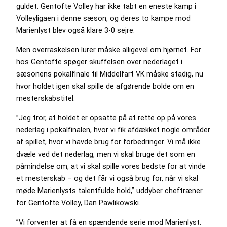
guldet. Gentofte Volley har ikke tabt en eneste kamp i
Volleyligaen i denne sæson, og deres to kampe mod
Marienlyst blev også klare 3-0 sejre.
Men overraskelsen lurer måske alligevel om hjørnet. For
hos Gentofte spøger skuffelsen over nederlaget i
sæsonens pokalfinale til Middelfart VK måske stadig, nu
hvor holdet igen skal spille de afgørende bolde om en
mesterskabstitel.
”Jeg tror, at holdet er opsatte på at rette op på vores
nederlag i pokalfinalen, hvor vi fik afdækket nogle områder
af spillet, hvor vi havde brug for forbedringer. Vi må ikke
dvæle ved det nederlag, men vi skal bruge det som en
påmindelse om, at vi skal spille vores bedste for at vinde
et mesterskab – og det får vi også brug for, når vi skal
møde Marienlysts talentfulde hold,” uddyber cheftræner
for Gentofte Volley, Dan Pawlikowski.
”Vi forventer at få en spændende serie mod Marienlyst.