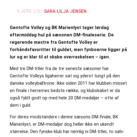
9. APRIL 2021
:
SARA LILJA JENSEN
Gentofte Volley og BK Marienlyst tager lørdag
eftermiddag hul på sæsonen DM-finaleserie. De
regerende mestre fra Gentofte Volley er
forhåndsfavoritter til guldet, men fynboerne ligger på
lur og er klar til at skabe overraskelsen – igen.
Med tre DM-titler fra de tre seneste sæsoner har
Gentofte Volleys ligaherrer sat sig yderst tungt på den
danske volleyballtrone. Ikke siden 2011 har klubben misset
en finale i herrernes bedste række, og klubskabet er da
også fyldt godt op med hele 20 DM-medaljer – otte af
dem i guld.
For deres modstandere i denne sæsons DM-finale, BK
Marienlyst, er DM-medaljer dog heller ikke en ukendt
størrelse. Den fynske klub har nemlig ni DM-titler, to sølv-