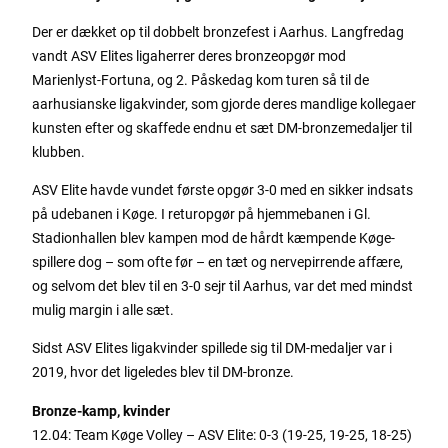
Der er dækket op til dobbelt bronzefest i Aarhus. Langfredag
vandt ASV Elites ligaherrer deres bronzeopgør mod
Marienlyst-Fortuna, og 2. Påskedag kom turen så til de
aarhusianske ligakvinder, som gjorde deres mandlige kollegaer
kunsten efter og skaffede endnu et sæt DM-bronzemedaljer til
klubben.
ASV Elite havde vundet første opgør 3-0 med en sikker indsats
på udebanen i Køge. I returopgør på hjemmebanen i Gl.
Stadionhallen blev kampen mod de hårdt kæmpende Køge-
spillere dog – som ofte før – en tæt og nervepirrende affære,
og selvom det blev til en 3-0 sejr til Aarhus, var det med mindst
mulig margin i alle sæt.
Sidst ASV Elites ligakvinder spillede sig til DM-medaljer var i
2019, hvor det ligeledes blev til DM-bronze.
Bronze-kamp, kvinder
12.04: Team Køge Volley – ASV Elite: 0-3 (19-25, 19-25, 18-25)