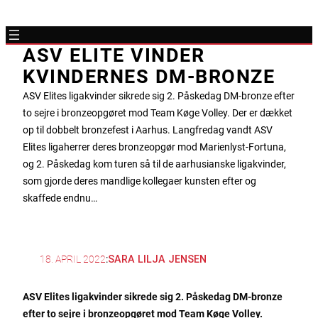
ASV ELITE VINDER
KVINDERNES DM-BRONZE
ASV Elites ligakvinder sikrede sig 2. Påskedag DM-bronze efter
to sejre i bronzeopgøret mod Team Køge Volley. Der er dækket
op til dobbelt bronzefest i Aarhus. Langfredag vandt ASV
Elites ligaherrer deres bronzeopgør mod Marienlyst-Fortuna,
og 2. Påskedag kom turen så til de aarhusianske ligakvinder,
som gjorde deres mandlige kollegaer kunsten efter og
skaffede endnu…
18. APRIL 2022
:
SARA LILJA JENSEN
ASV Elites ligakvinder sikrede sig 2. Påskedag DM-bronze
efter to sejre i bronzeopgøret mod Team Køge Volley.