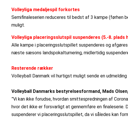
Volleyliga medaljespil forkortes
Semifinaleserien reduceres til bedst af 3 kampe (førhen be
muligt.
Volleyliga placeringsslutspil suspenderes (5.-8. plads
Alle kampe i placeringsslutspillet suspenderes og afgøres
næste sæsons landspokalturnering, midlertidig suspenderet,
Resterende rækker
Volleyball Danmark vil hurtigst muligt sende en udmeldin
Volleyball Danmarks bestyrelsesformand, Mads Olsen
”Vi kan ikke forudse, hvordan smittespredningen af Corona-v
hvor det ikke er forsvarligt at gennemføre en finaleserie.
suspenderer vi placeringsslutspillet, da vi således kan for