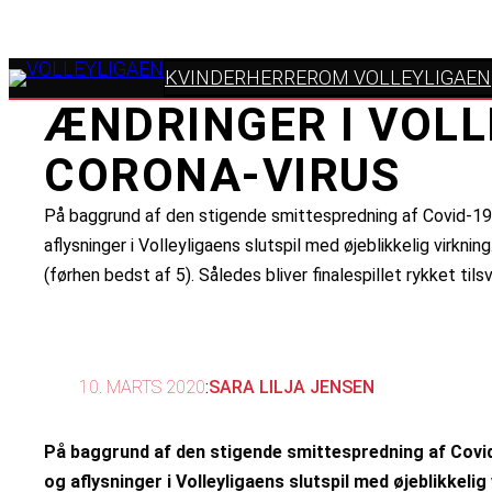
KVINDER
HERRER
OM VOLLEYLIGAEN
ÆNDRINGER I VOLL
CORONA-VIRUS
På baggrund af den stigende smittespredning af Covid-19,
aflysninger i Volleyligaens slutspil med øjeblikkelig virkn
(førhen bedst af 5). Således bliver finalespillet rykket til
10. MARTS 2020
:
SARA LILJA JENSEN
På baggrund af den stigende smittespredning af Covid
og aflysninger i Volleyligaens slutspil med øjeblikkel