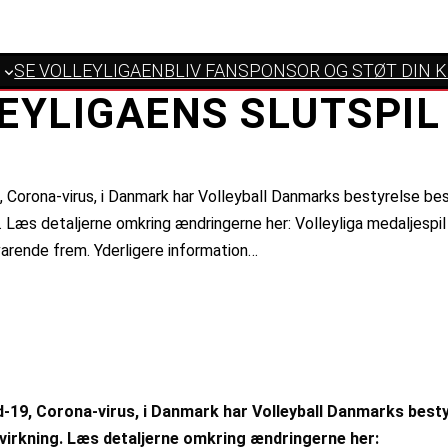
SE VOLLEYLIGAEN
BLIV FANSPONSOR OG STØT DIN 
EYLIGAENS SLUTSPI
 Corona-virus, i Danmark har Volleyball Danmarks bestyrelse b
ing. Læs detaljerne omkring ændringerne her: Volleyliga medaljesp
svarende frem. Yderligere information…
-19, Corona-virus, i Danmark har Volleyball Danmarks best
ig virkning. Læs detaljerne omkring ændringerne her: