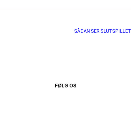
SÅDAN SER SLUTSPILLET 
FØLG OS
Instagram
https://www.facebook.com/danishbeachvolleytour
LinkedIn