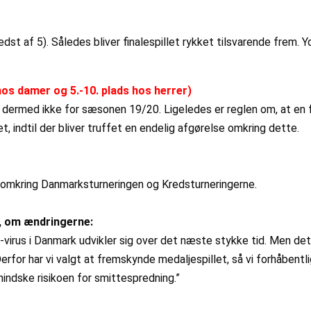
dst af 5). Således bliver finalespillet rykket tilsvarende frem.
 hos damer og 5.-10. plads hos herrer)
 dermed ikke for sæsonen 19/20. Ligeledes er reglen om, at en fe
 indtil der bliver truffet en endelig afgørelse omkring dette.
g omkring Danmarksturneringen og Kredsturneringerne.
, om ændringerne:
irus i Danmark udvikler sig over det næste stykke tid. Men det er 
 Derfor har vi valgt at fremskynde medaljespillet, så vi forhåbe
mindske risikoen for smittespredning.”